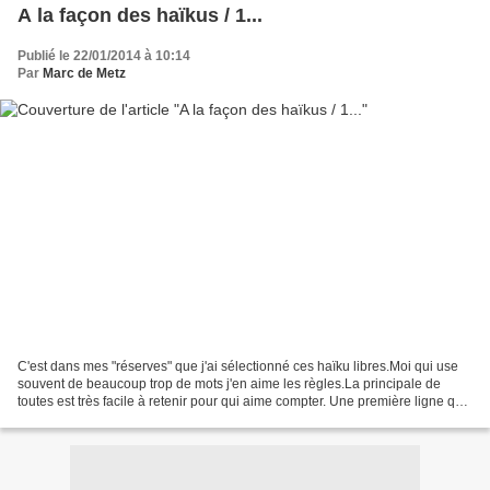
A la façon des haïkus / 1...
Publié le 22/01/2014 à 10:14
Par
Marc de Metz
C'est dans mes "réserves" que j'ai sélectionné ces haïku libres.Moi qui use
souvent de beaucoup trop de mots j'en aime les règles.La principale de
toutes est très facile à retenir pour qui aime compter. Une première ligne qui
ne dépasse pas 5 syllabes....