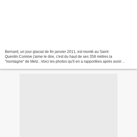
Bernard, un jour glacial de fin janvier 2011, est monté au Saint-
Quentin.Comme j'aime le dire, c'est du haut de ses 358 mètres la
"montagne" de Metz...Voici les photos qu'il en a rapportées après avoir
décidé d'y attendre le coucher de soleil.Je tiens...