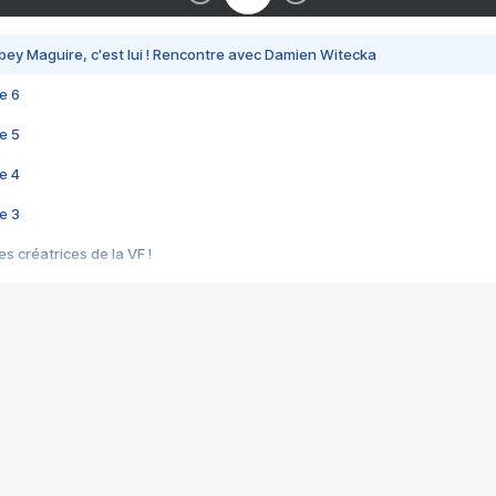
bey Maguire, c'est lui ! Rencontre avec Damien Witecka
e 6
e 5
e 4
e 3
s créatrices de la VF !
e 2
e 1
e Mektoub My Love arrive enfin ! Rencontre avec Shaïn Boumedine et Sal
i : après Toni en famille
elle réalise le bouleversant Dites lui que je l'aime
ais ! Rencontre autour de Vie privée de Rebecca Zlotowski