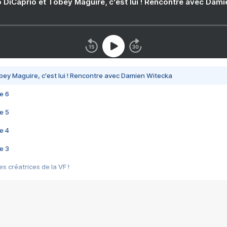
 DiCaprio et Tobey Maguire, c'est lui ! Rencontre avec Dam
bey Maguire, c'est lui ! Rencontre avec Damien Witecka
e 6
e 5
e 4
e 3
s créatrices de la VF !
e 2
e 1
e Mektoub My Love arrive enfin ! Rencontre avec Shaïn Boumedine et Sal