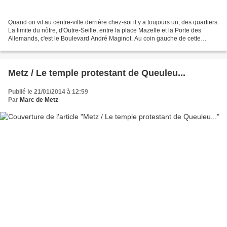
Quand on vit au centre-ville derrière chez-soi il y a toujours un, des quartiers.
La limite du nôtre, d'Outre-Seille, entre la place Mazelle et la Porte des
Allemands, c'est le Boulevard André Maginot. Au coin gauche de cette
photo, c'est la place Mazelle....
Metz / Le temple protestant de Queuleu...
Publié le 21/01/2014 à 12:59
Par
Marc de Metz