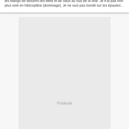
les étangs de Moulins-lès-Metz et de Vaux au sud de la ville. Je n'ai pas non
plus volé en hélicoptère (dommage). Je ne suis pas monté sur les épaules
de Chronique ou de Mireille...
Publicité