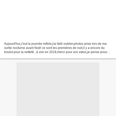
Aujourd'hui,c'est la journée reflets,j'ai failli oublier,photos prise lors de ma
sortie nocturne avant Noël ce sont les premières de nuit,il y a encore du
boulot pour la netteté...à voir en 2018,merci pour vos vœux,je pense pouvoir
reprendre un peu la...