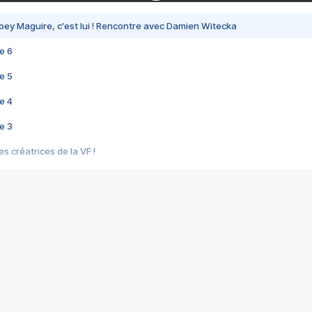
bey Maguire, c'est lui ! Rencontre avec Damien Witecka
e 6
e 5
e 4
e 3
s créatrices de la VF !
e 2
e 1
e Mektoub My Love arrive enfin ! Rencontre avec Shaïn Boumedine et Sal
i : après Toni en famille
elle réalise le bouleversant Dites lui que je l'aime
ais ! Rencontre autour de Vie privée de Rebecca Zlotowski