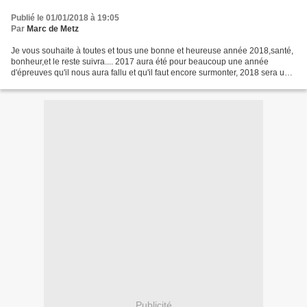
Publié le 01/01/2018 à 19:05
Par
Marc de Metz
Je vous souhaite à toutes et tous une bonne et heureuse année 2018,santé,
bonheur,et le reste suivra.... 2017 aura été pour beaucoup une année
d'épreuves qu'il nous aura fallu et qu'il faut encore surmonter, 2018 sera une
année de reconstruction pour...
Publicité