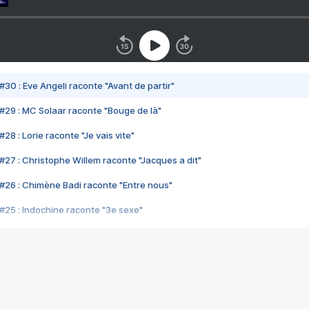
#30 : Eve Angeli raconte "Avant de partir"
#29 : MC Solaar raconte "Bouge de là"
28 : Lorie raconte "Je vais vite"
#27 : Christophe Willem raconte "Jacques a dit"
#26 : Chimène Badi raconte "Entre nous"
#25 : Indochine raconte "3e sexe"
#24 : Zaho raconte "C'est chelou"
#23 : Patrick Bruel raconte "Au café des délices"
#22 : Kyo raconte "Le chemin"