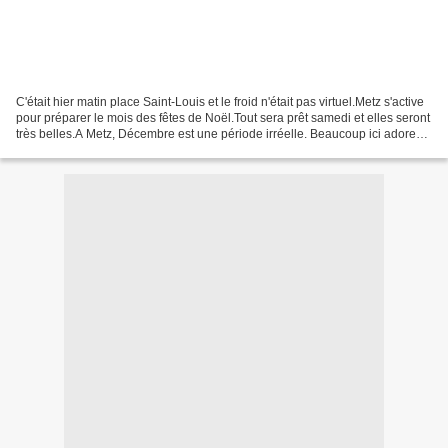
C'était hier matin place Saint-Louis et le froid n'était pas virtuel.Metz s'active
pour préparer le mois des fêtes de Noël.Tout sera prêt samedi et elles seront
très belles.A Metz, Décembre est une période irréelle. Beaucoup ici adorent
vivre ces longues...