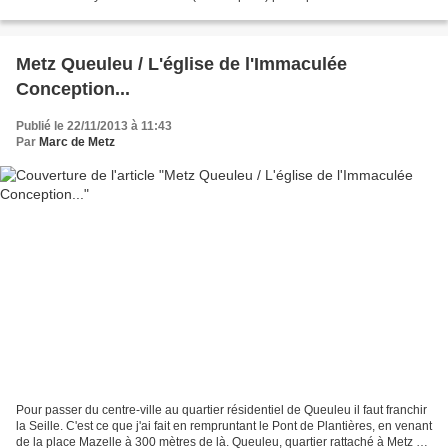
château construit en 1713. Il est...
Metz Queuleu / L'église de l'Immaculée
Conception...
Publié le 22/11/2013 à 11:43
Par
Marc de Metz
Pour passer du centre-ville au quartier résidentiel de Queuleu il faut franchir
la Seille. C'est ce que j'ai fait en rempruntant le Pont de Plantières, en venant
de la place Mazelle à 300 mètres de là. Queuleu, quartier rattaché à Metz en