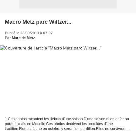
Macro Metz parc Wiltzer...
Publié le 28/09/2013 à 07:07
Par
Marc de Metz
1 Ces photos racontent les débuts d'une saison.D'une saison ni en enfer ou
paradis mais en Moselle.Ces photos décrivent les prémices d'une
tradition.Flore et faune en octobre y seront en perdition.Elles ne survivront
que dans nos souvenirs d'été.Je vous...