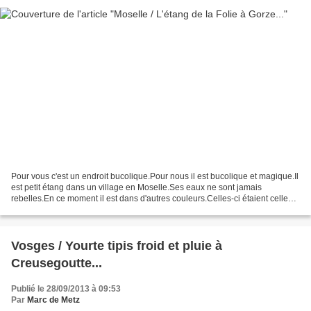
Pour vous c'est un endroit bucolique.Pour nous il est bucolique et magique.Il
est petit étang dans un village en Moselle.Ses eaux ne sont jamais
rebelles.En ce moment il est dans d'autres couleurs.Celles-ci étaient celles
d'un printemps douceur.Étrange...
Vosges / Yourte tipis froid et pluie à
Creusegoutte...
Publié le 28/09/2013 à 09:53
Par
Marc de Metz