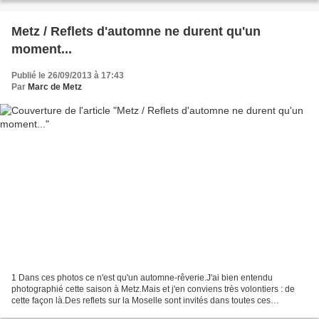
Metz / Reflets d'automne ne durent qu'un
moment...
Publié le 26/09/2013 à 17:43
Par
Marc de Metz
1 Dans ces photos ce n'est qu'un automne-rêverie.J'ai bien entendu
photographié cette saison à Metz.Mais et j'en conviens très volontiers : de
cette façon là.Des reflets sur la Moselle sont invités dans toutes ces
photos.Aveu : chacune de ces photos est...