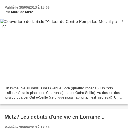
Publié le 30/09/2013 à 18:08
Par
Marc de Metz
Un immeuble au dessus de l'Avenue Foch (quartier Impérial). Un "brin
d'ailleurs" sur la place des Charrons (quartier Outre-Seille). Au dessus des
toits du quartier Outre-Seille (celui que nous habitons, il est médiéval). Une
"villa allemande" de la rue...
Metz / Les débuts d'une vie en Lorraine...
Publié le 30/09/2013 à 17:18