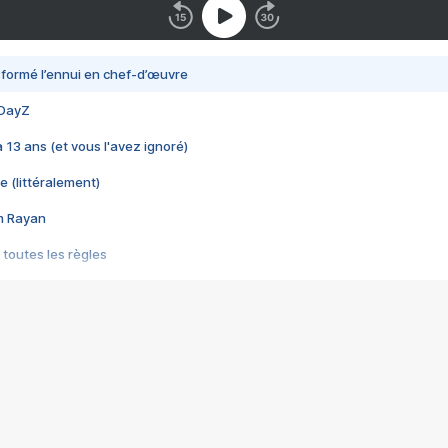
nsformé l’ennui en chef-d’œuvre
 DayZ
 a 13 ans (et vous l'avez ignoré)
e (littéralement)
im Rayan
 toutes les règles
s les jeux vidéo
us choquant de Rockstar ? - Le scandale BULLY
e plus moche de Steam
du RÊVE tourne au CAUCHEMAR
pendant 8 heures