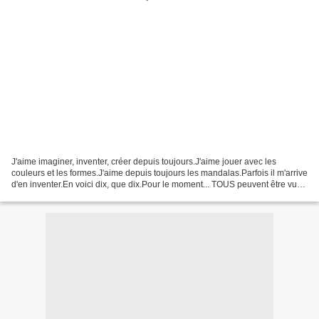
J'aime imaginer, inventer, créer depuis toujours.J'aime jouer avec les
couleurs et les formes.J'aime depuis toujours les mandalas.Parfois il m'arrive
d'en inventer.En voici dix, que dix.Pour le moment... TOUS peuvent être vus
en très GRAND.Retour à l'article...