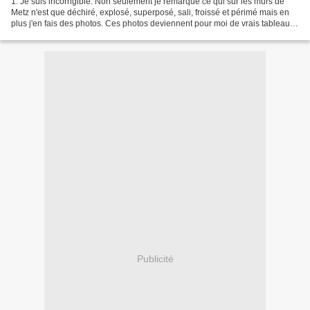
1. Je suis incorrigible. Non seulement je remarque ce qui sur les murs de
Metz n'est que déchiré, explosé, superposé, sali, froissé et périmé mais en
plus j'en fais des photos. Ces photos deviennent pour moi de vrais tableaux
contemporains. Cela aurait...
Publicité