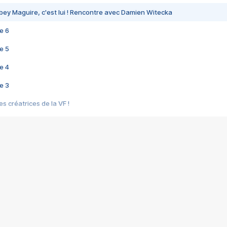
bey Maguire, c'est lui ! Rencontre avec Damien Witecka
e 6
e 5
e 4
e 3
s créatrices de la VF !
e 2
e 1
e Mektoub My Love arrive enfin ! Rencontre avec Shaïn Boumedine et Sal
i : après Toni en famille
elle réalise le bouleversant Dites lui que je l'aime
ais ! Rencontre autour de Vie privée de Rebecca Zlotowski