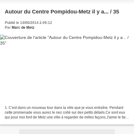
Autour du Centre Pompidou-Metz il y a... / 35
Publié le 14/06/2014 à 09:12
Par
Marc de Metz
1. C'est dans un nouveau tour dans la ville que je vous entraîne. Pendant
cette promenade vous aurez le nez collé sur des petits détails.Ce sont eux
qui pour moi font de Metz une ville à regarder de milles façons.J'aime le faire
depuis des années et j'aime...