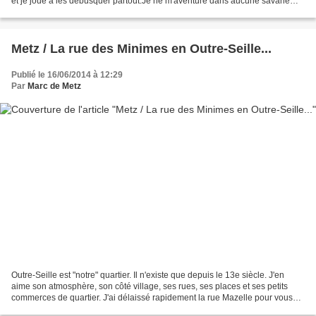
et je joue à les débusquer partout.Je ne m'aventure dans aucune savane
juste dans les rues de Metz.Ici...
Metz / La rue des Minimes en Outre-Seille...
Publié le 16/06/2014 à 12:29
Par
Marc de Metz
Outre-Seille est "notre" quartier. Il n'existe que depuis le 13e siècle. J'en
aime son atmosphère, son côté village, ses rues, ses places et ses petits
commerces de quartier. J'ai délaissé rapidement la rue Mazelle pour vous
faire découvrir la rue des...