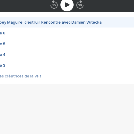
bey Maguire, c'est lui ! Rencontre avec Damien Witecka
e 6
e 5
e 4
e 3
s créatrices de la VF !
e 2
e 1
e Mektoub My Love arrive enfin ! Rencontre avec Shaïn Boumedine et Sal
i : après Toni en famille
elle réalise le bouleversant Dites lui que je l'aime