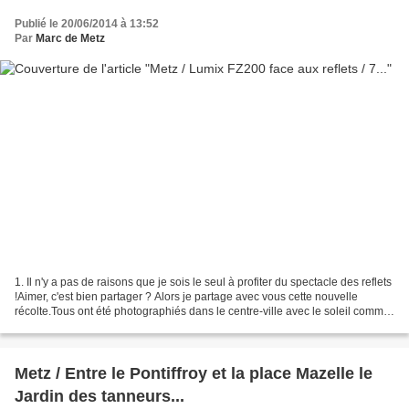
Publié le 20/06/2014 à 13:52
Par
Marc de Metz
1. Il n'y a pas de raisons que je sois le seul à profiter du spectacle des reflets
!Aimer, c'est bien partager ? Alors je partage avec vous cette nouvelle
récolte.Tous ont été photographiés dans le centre-ville avec le soleil comme
complice. 2. 3. 4....
Metz / Entre le Pontiffroy et la place Mazelle le
Jardin des tanneurs...