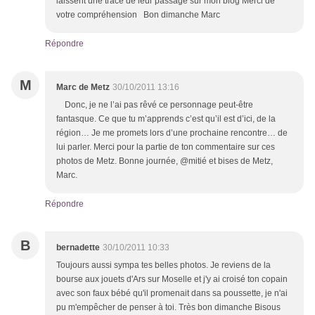
laissent une trace de leur passage sur mon blog Merci de
votre compréhension Bon dimanche Marc
Répondre
M
Marc de Metz
30/10/2011 13:16
Donc, je ne l’ai pas rêvé ce personnage peut-être
fantasque. Ce que tu m’apprends c’est qu’il est d’ici, de la
région… Je me promets lors d’une prochaine rencontre… de
lui parler. Merci pour la partie de ton commentaire sur ces
photos de Metz. Bonne journée, @mitié et bises de Metz,
Marc.
Répondre
B
bernadette
30/10/2011 10:33
Toujours aussi sympa tes belles photos. Je reviens de la
bourse aux jouets d'Ars sur Moselle et j'y ai croisé ton copain
avec son faux bébé qu'il promenait dans sa poussette, je n'ai
pu m'empêcher de penser à toi. Très bon dimanche Bisous