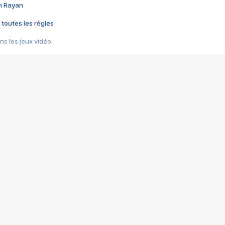
im Rayan
 toutes les règles
s les jeux vidéo
us choquant de Rockstar ? - Le scandale BULLY
e plus moche de Steam
du RÊVE tourne au CAUCHEMAR
pendant 8 heures
it… à tort
umiliés par un jeu vidéo
ire - Final Fantasy 8
ti un empire - Age of Empires
story DOFUS
tard, il crée l'un des pires jeux de tous les temps, MindsEye.