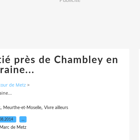
Publicité
tié près de Chambley en
raine...
tour de Metz
>
ine...
,
,
t
Meurthe-et-Moselle
Vivre ailleurs
08.2014
…
 Marc de Metz