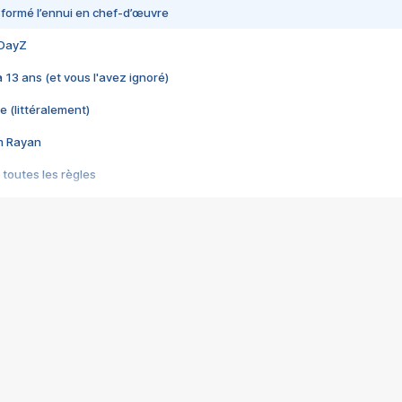
nsformé l’ennui en chef-d’œuvre
 DayZ
 a 13 ans (et vous l'avez ignoré)
e (littéralement)
im Rayan
 toutes les règles
s les jeux vidéo
us choquant de Rockstar ? - Le scandale BULLY
e plus moche de Steam
du RÊVE tourne au CAUCHEMAR
pendant 8 heures
it… à tort
umiliés par un jeu vidéo