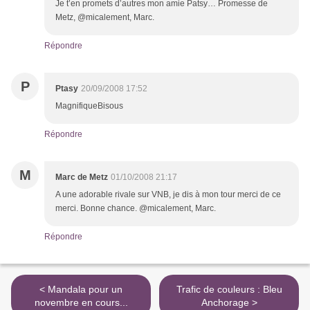
Je t’en promets d’autres mon amie Patsy… Promesse de
Metz, @micalement, Marc.
Répondre
P
Ptasy
20/09/2008 17:52
MagnifiqueBisous
Répondre
M
Marc de Metz
01/10/2008 21:17
A une adorable rivale sur VNB, je dis à mon tour merci de ce
merci. Bonne chance. @micalement, Marc.
Répondre
< Mandala pour un
Trafic de couleurs : Bleu
novembre en cours...
Anchorage >