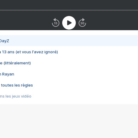
 DayZ
 a 13 ans (et vous l'avez ignoré)
e (littéralement)
im Rayan
 toutes les règles
s les jeux vidéo
us choquant de Rockstar ? - Le scandale BULLY
e plus moche de Steam
du RÊVE tourne au CAUCHEMAR