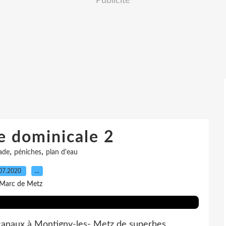
Publicité
 dominicale 2
,
,
ade
péniches
plan d'eau
07.2020
…
 Marc de Metz
s canaux à Montigny-les- Metz de superbes