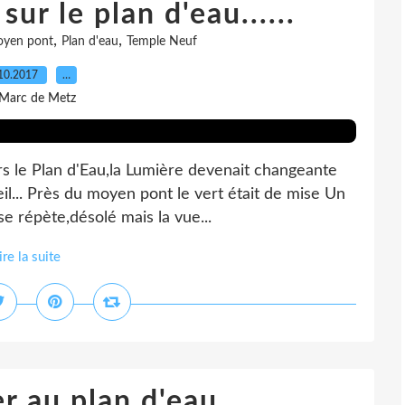
sur le plan d'eau......
,
,
yen pont
Plan d'eau
Temple Neuf
10.2017
…
 Marc de Metz
rs le Plan d'Eau,la Lumière devenait changeante
il... Près du moyen pont le vert était de mise Un
e répète,désolé mais la vue...
ire la suite
r au plan d'eau...