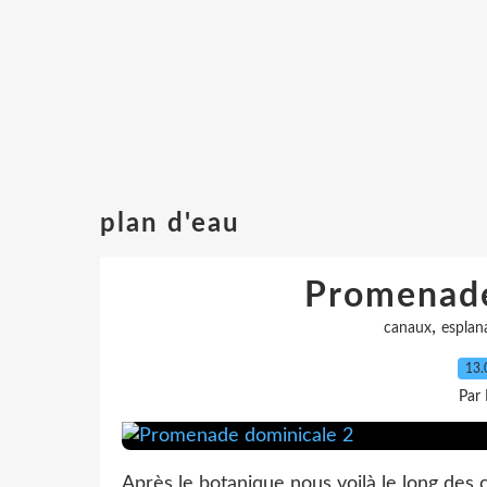
plan d'eau
Promenade
,
canaux
esplan
13.
Par
Après le botanique nous voilà le long de