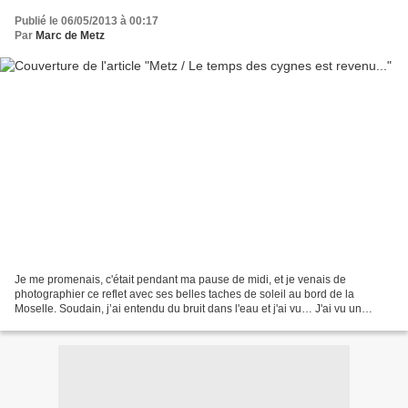
Publié le 06/05/2013 à 00:17
Par
Marc de Metz
Je me promenais, c'était pendant ma pause de midi, et je venais de
photographier ce reflet avec ses belles taches de soleil au bord de la
Moselle. Soudain, j’ai entendu du bruit dans l'eau et j'ai vu… J'ai vu un
cygne solitaire, pas du tout farouche,...