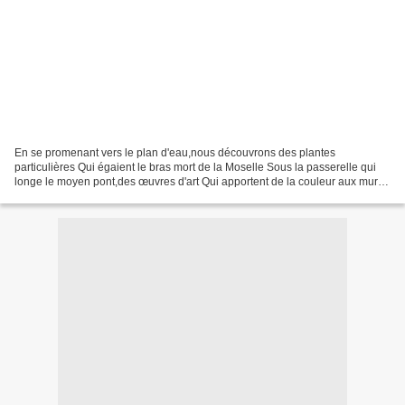
En se promenant vers le plan d'eau,nous découvrons des plantes
particulières Qui égaient le bras mort de la Moselle Sous la passerelle qui
longe le moyen pont,des œuvres d'art Qui apportent de la couleur aux murs
J'ai apprécié ,Marc aurait aussi aimé,lui...