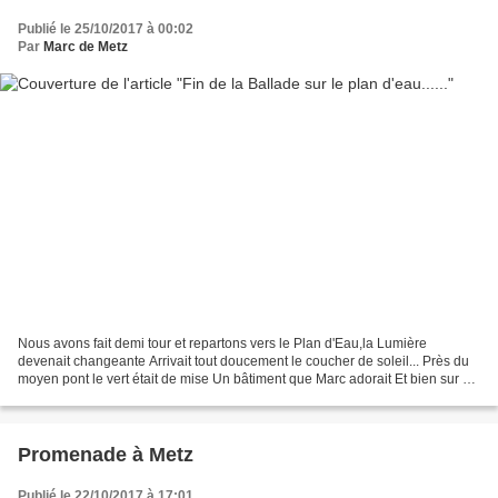
Publié le 25/10/2017 à 00:02
Par
Marc de Metz
Nous avons fait demi tour et repartons vers le Plan d'Eau,la Lumière
devenait changeante Arrivait tout doucement le coucher de soleil... Près du
moyen pont le vert était de mise Un bâtiment que Marc adorait Et bien sur on
se répète,désolé mais la vue...
Promenade à Metz
Publié le 22/10/2017 à 17:01