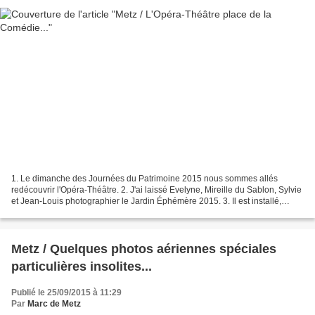
1. Le dimanche des Journées du Patrimoine 2015 nous sommes allés
redécouvrir l'Opéra-Théâtre. 2. J'ai laissé Evelyne, Mireille du Sablon, Sylvie
et Jean-Louis photographier le Jardin Éphémère 2015. 3. Il est installé,
encore pour un mois, sur la place...
Metz / Quelques photos aériennes spéciales
particulières insolites...
Publié le 25/09/2015 à 11:29
Par
Marc de Metz