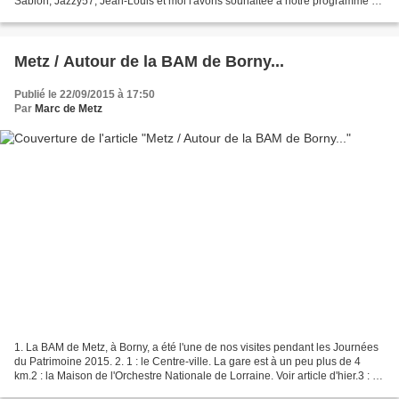
Sablon, Jazzy57, Jean-Louis et moi l'avons souhaitée à notre programme de
visites... 2. Elle est installée...
Metz / Autour de la BAM de Borny...
Publié le 22/09/2015 à 17:50
Par
Marc de Metz
1. La BAM de Metz, à Borny, a été l'une de nos visites pendant les Journées
du Patrimoine 2015. 2. 1 : le Centre-ville. La gare est à un peu plus de 4
km.2 : la Maison de l'Orchestre Nationale de Lorraine. Voir article d'hier.3 : la
BAM de Metz. Au pied...