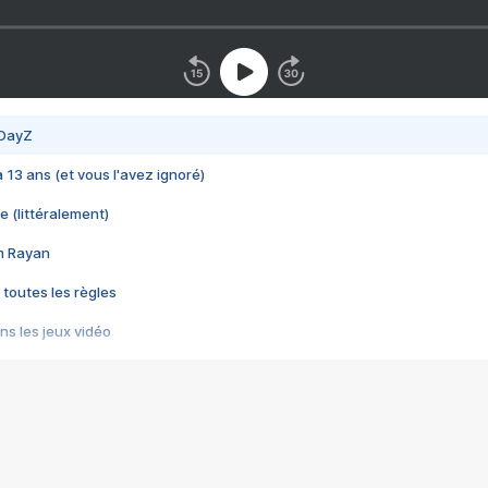
 DayZ
 a 13 ans (et vous l'avez ignoré)
e (littéralement)
im Rayan
 toutes les règles
s les jeux vidéo
us choquant de Rockstar ? - Le scandale BULLY
e plus moche de Steam
du RÊVE tourne au CAUCHEMAR