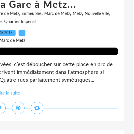
la Gare à Metz...
,
,
,
,
,
re de Metz
immeubles
Marc de Metz
Metz
Nouvelle Ville
,
e
Quartier Impérial
05.2013
…
 Marc de Metz
rivées, c’est déboucher sur cette place en arc de
nscrivent immédiatement dans l’atmosphère si
 Quatre rues parfaitement symétriques...
ire la suite