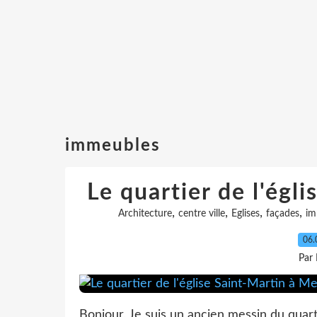
immeubles
Le quartier de l'égli
,
,
,
,
Architecture
centre ville
Eglises
façades
im
06.
Par
Bonjour, Je suis un ancien messin du quart