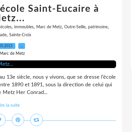
école Saint-Eucaire à
etz...
,
,
,
,
,
,
écoles
immeubles
Marc de Metz
Outre-Seille
patrimoine
,
ade
Sainte-Croix
05.2013
…
 Marc de Metz
 au 13e siècle, nous y vivons, que se dresse l’école
ntre 1890 et 1891, sous la direction de celui qui
 de Metz Her Conrad...
ire la suite