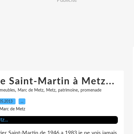
Publicité
se Saint-Martin à Metz...
,
,
,
,
meubles
Marc de Metz
Metz
patrimoine
promenade
05.2013
…
 Marc de Metz
ier Saint-Martin de 1946 a 1983 je ne vois jamais