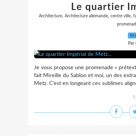
Le quartier I
,
,
,
Architecture
Architecture allemande
centre ville
f
promenad
06.
Par
Je vous propose une promenade « prétext
fait Mireille du Sablon et moi, un des ext
Metz. C’est en longeant ces sublimes alig
L