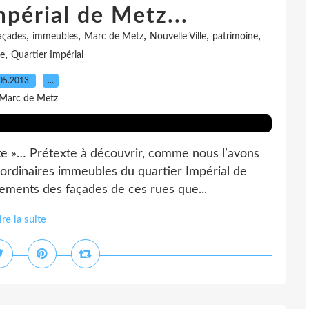
mpérial de Metz...
,
,
,
,
,
açades
immeubles
Marc de Metz
Nouvelle Ville
patrimoine
,
e
Quartier Impérial
05.2013
…
 Marc de Metz
e »… Prétexte à découvrir, comme nous l’avons
raordinaires immeubles du quartier Impérial de
nements des façades de ces rues que...
ire la suite