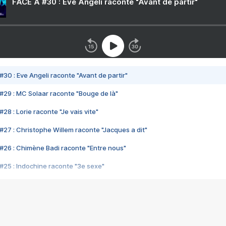
FACE A #30 : Eve Angeli raconte "Avant de partir"
#30 : Eve Angeli raconte "Avant de partir"
#29 : MC Solaar raconte "Bouge de là"
28 : Lorie raconte "Je vais vite"
#27 : Christophe Willem raconte "Jacques a dit"
#26 : Chimène Badi raconte "Entre nous"
#25 : Indochine raconte "3e sexe"
#24 : Zaho raconte "C'est chelou"
#23 : Patrick Bruel raconte "Au café des délices"
#22 : Kyo raconte "Le chemin"