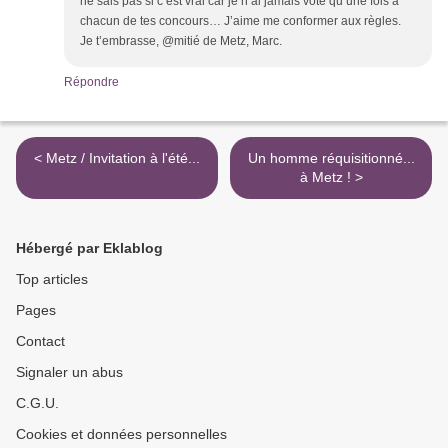
ne sais pas si c’est vrai car je n’ai jamais voté qu’une fois à
chacun de tes concours… J’aime me conformer aux règles.
Je t’embrasse, @mitié de Metz, Marc.
Répondre
< Metz / Invitation à l'été...
Un homme réquisitionné...
à Metz ! >
Hébergé par Eklablog
Top articles
Pages
Contact
Signaler un abus
C.G.U.
Cookies et données personnelles