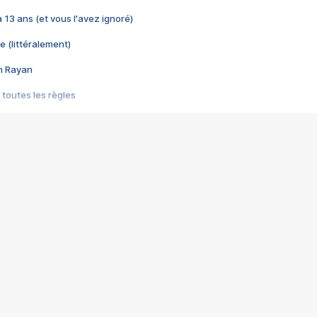
 a 13 ans (et vous l'avez ignoré)
e (littéralement)
im Rayan
 toutes les règles
s les jeux vidéo
us choquant de Rockstar ? - Le scandale BULLY
e plus moche de Steam
du RÊVE tourne au CAUCHEMAR
pendant 8 heures
it… à tort
umiliés par un jeu vidéo
ire - Final Fantasy 8