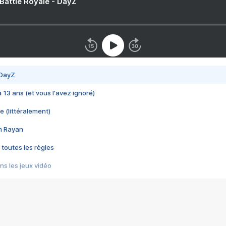
 Battle Royale - DayZ
 DayZ
 a 13 ans (et vous l'avez ignoré)
e (littéralement)
im Rayan
 toutes les règles
s les jeux vidéo
us choquant de Rockstar ? - Le scandale BULLY
e plus moche de Steam
du RÊVE tourne au CAUCHEMAR