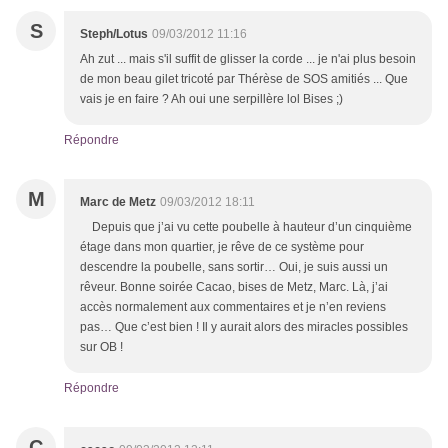
S
Steph/Lotus
09/03/2012 11:16
Ah zut ... mais s'il suffit de glisser la corde ... je n'ai plus besoin
de mon beau gilet tricoté par Thérèse de SOS amitiés ... Que
vais je en faire ? Ah oui une serpillère lol Bises ;)
Répondre
M
Marc de Metz
09/03/2012 18:11
Depuis que j’ai vu cette poubelle à hauteur d’un cinquième
étage dans mon quartier, je rêve de ce système pour
descendre la poubelle, sans sortir… Oui, je suis aussi un
rêveur. Bonne soirée Cacao, bises de Metz, Marc. Là, j’ai
accès normalement aux commentaires et je n’en reviens
pas… Que c’est bien ! Il y aurait alors des miracles possibles
sur OB !
Répondre
C