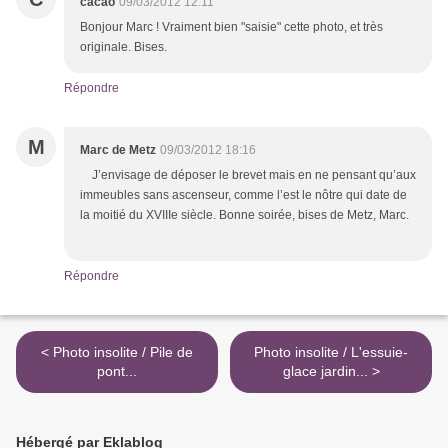
cacao
09/03/2012 12:11
Bonjour Marc ! Vraiment bien "saisie" cette photo, et très
originale. Bises.
Répondre
M
Marc de Metz
09/03/2012 18:16
J’envisage de déposer le brevet mais en ne pensant qu’aux
immeubles sans ascenseur, comme l’est le nôtre qui date de
la moitié du XVIIIe siècle. Bonne soirée, bises de Metz, Marc.
Répondre
< Photo insolite / Pile de
Photo insolite / L'essuie-
pont...
glace jardin... >
Hébergé par Eklablog