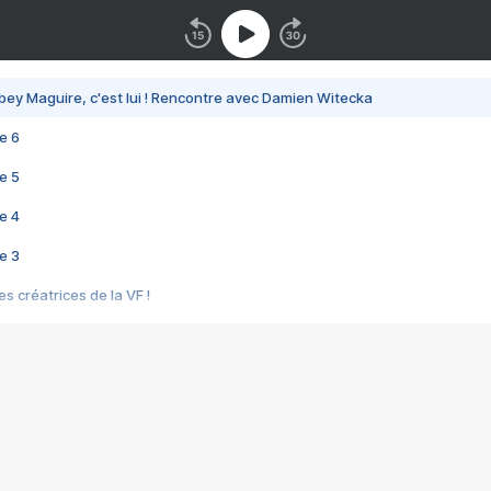
bey Maguire, c'est lui ! Rencontre avec Damien Witecka
e 6
e 5
e 4
e 3
s créatrices de la VF !
e 2
e 1
e Mektoub My Love arrive enfin ! Rencontre avec Shaïn Boumedine et Sal
i : après Toni en famille