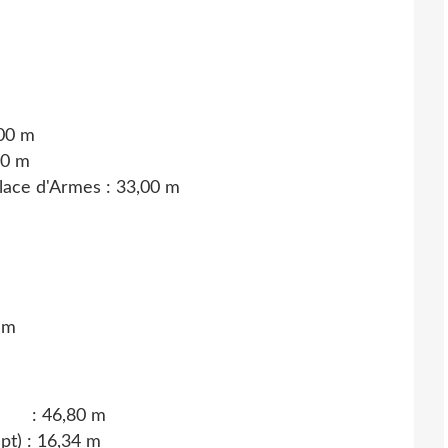
00 m
20 m
place d'Armes :
33,00 m
 m
ept
)
:
46,80 m
pt) :
16,34 m