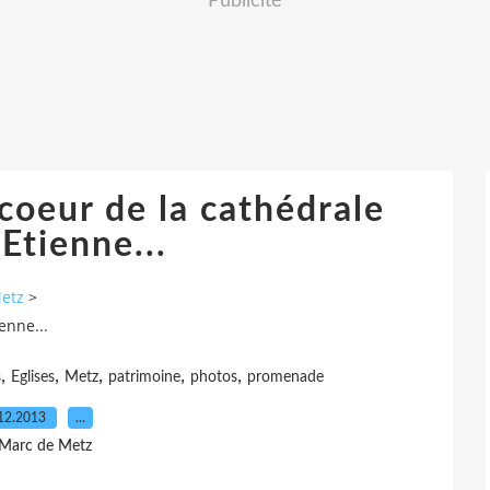
Publicité
coeur de la cathédrale
Etienne...
Metz
>
enne...
,
,
,
,
,
s
Eglises
Metz
patrimoine
photos
promenade
12.2013
…
 Marc de Metz