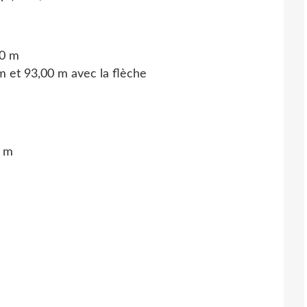
00 m
m
et
93,00 m
avec la flèche
5 m