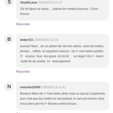
S
Steph/Lotus
23/05/2013 22:47
Ou mi-figue mi-raisin ... j'adore ton ombre joueuse :) Gros
bisous
Répondre
B
bebert33
23/05/2013 22:34
bonsoir Marc , ah un plaisir de voir ton article avec tes belles
photos , reflets et superbes macros <br /> une belle lumière
!!! et pour tous les gouts lol lol lol un régal !<br /> merci
belle fin de soirée A+ Amicalement
Répondre
N
noisette16000
23/05/2013 21:41
Bonjour Marc<br /> Une belle série mais ce que je comprends
pas c'est que ton ombre te suit partout, le ciel est comme chez
nous bien gris<br /> Bonne soirée bisous