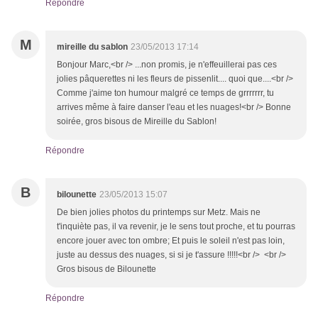
Répondre
M
mireille du sablon
23/05/2013 17:14
Bonjour Marc,<br /> ...non promis, je n'effeuillerai pas ces
jolies pâquerettes ni les fleurs de pissenlit.... quoi que....<br />
Comme j'aime ton humour malgré ce temps de grrrrrrr, tu
arrives même à faire danser l'eau et les nuages!<br /> Bonne
soirée, gros bisous de Mireille du Sablon!
Répondre
B
bilounette
23/05/2013 15:07
De bien jolies photos du printemps sur Metz. Mais ne
t'inquiète pas, il va revenir, je le sens tout proche, et tu pourras
encore jouer avec ton ombre; Et puis le soleil n'est pas loin,
juste au dessus des nuages, si si je t'assure !!!!!<br /> <br />
Gros bisous de Bilounette
Répondre