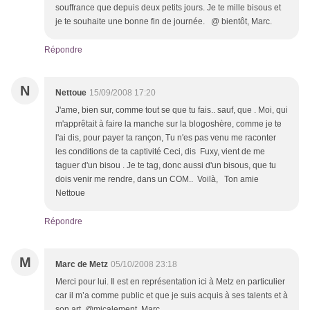
souffrance que depuis deux petits jours. Je te mille bisous et
je te souhaite une bonne fin de journée. @ bientôt, Marc.
Répondre
N
Nettoue
15/09/2008 17:20
J'ame, bien sur, comme tout se que tu fais.. sauf, que . Moi, qui
m'apprêtait à faire la manche sur la blogoshère, comme je te
l'ai dis, pour payer ta rançon, Tu n'es pas venu me raconter
les conditions de ta captivité Ceci, dis Fuxy, vient de me
taguer d'un bisou . Je te tag, donc aussi d'un bisous, que tu
dois venir me rendre, dans un COM.. Voilà, Ton amie
Nettoue
Répondre
M
Marc de Metz
05/10/2008 23:18
Merci pour lui. Il est en représentation ici à Metz en particulier
car il m’a comme public et que je suis acquis à ses talents et à
son art. @micalement, Marc.