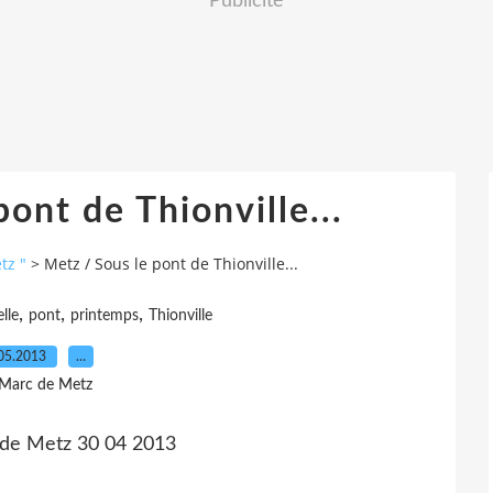
Publicité
ont de Thionville...
tz "
>
Metz / Sous le pont de Thionville...
,
,
,
lle
pont
printemps
Thionville
05.2013
…
 Marc de Metz