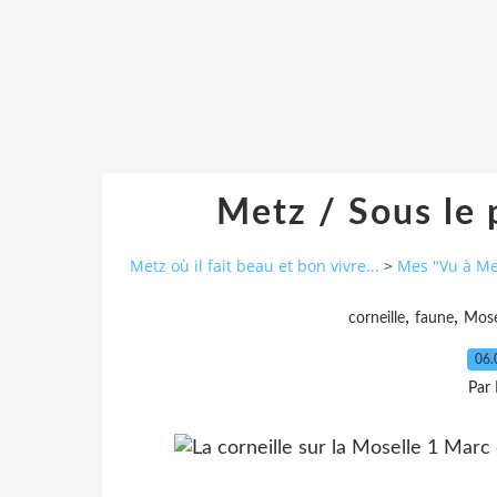
Metz / Sous le p
Metz où il fait beau et bon vivre...
>
Mes "Vu à Me
,
,
corneille
faune
Mose
06.
Par