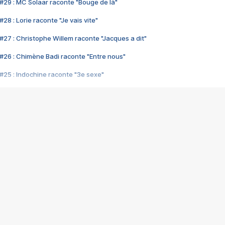
#29 : MC Solaar raconte "Bouge de là"
28 : Lorie raconte "Je vais vite"
#27 : Christophe Willem raconte "Jacques a dit"
#26 : Chimène Badi raconte "Entre nous"
#25 : Indochine raconte "3e sexe"
#24 : Zaho raconte "C'est chelou"
#23 : Patrick Bruel raconte "Au café des délices"
#22 : Kyo raconte "Le chemin"
#21 : Nolwenn Leroy raconte "Cassé"
#20 : Patrick Hernandez raconte "Born to be alive"
#19 : Lorie raconte "Près de moi"
#18 : Michael Jones raconte "A nos actes manqués" (avec Jean-Jacque
#17 : Khaled raconte "Aïcha"