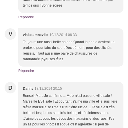
temps gris ! Bonne soirée
Répondre
V
visite amneville
19/12/2014 08:33
Toujours une aussi belle balade.Quand la photo devient un
pretexte pour faire du sport.Décidément, pour des clichés
réussis, il faut aussi une paire de chaussures de
randonnée.joyeuses fêtes
Répondre
D
Danny
18/12/2014 20:15
Bonsoir Marc,Je confirme ... Metz n'est pas une ville sale !
Marseille EST sale ! Et pourtant, j'aime ma ville et je suis fière
d'être marseillaise ! mais il faut être lucide ... Ta ville est très
belle, et tes photos sont très belles, et très intéressantes
.J'aime beaucoup les décos des magasins et des rues ! t'es
un as pour les photos !! et que c'est agréable : si peu de