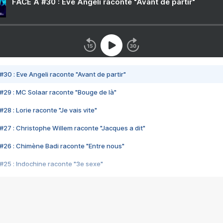
FACE A #30 : Eve Angeli raconte "Avant de partir"
#30 : Eve Angeli raconte "Avant de partir"
#29 : MC Solaar raconte "Bouge de là"
28 : Lorie raconte "Je vais vite"
#27 : Christophe Willem raconte "Jacques a dit"
#26 : Chimène Badi raconte "Entre nous"
#25 : Indochine raconte "3e sexe"
#24 : Zaho raconte "C'est chelou"
#23 : Patrick Bruel raconte "Au café des délices"
#22 : Kyo raconte "Le chemin"