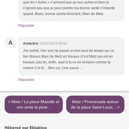
que les « tuiles » n’arrivent pas qu’aux autres et bien je
n’ignore pas que je peux perdre ma bonne santé n’importe
quand. Bises, bonne soirée Anniclick, Marc de Metz.
Répondre
A
Anniclick
02/02/2013 09:50
J'ai oublié, hier soir j'ai passé un bon bout de temps sur ce
lien Bisous Marc de Metz en travaux (c'est Metz qui est en
travaux, pas toi, enfin, sauf si tu es en révision comme ta
voiture !) hi hi ... Bon oui, j'me sauve ...
Répondre
< Metz / La place Mazelle et
Metz / Promenade autour
son amie la pluie...
de la place Saint-Louis... >
Hébergé par Eklablog