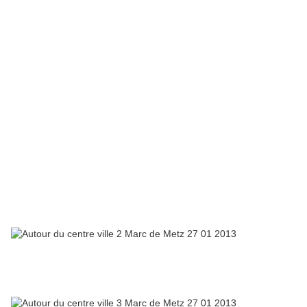
descendre en ville.
Chaque matin vous l'avez fait dans des
rues différentes.
Je vous ai entrainé à pratiquer Metz à la
hauteur de mes yeux.
Aujourd’hui je vous fais marcher plus loin
que le centre du centre ville.
Il faut avoir plus de temps pour aller à la
découverte de ces autres rues.
Je vous promène dans Metz pour vous
donnez envie de la découvrir.