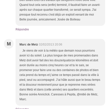
bien avant tous ces travaux qui défigurent notre belle ville.
Quand tout cela sera (enfin) terminé, il faudrait faire un avant-
après sur chaque quartier transformé, ce serait sympa. J'ai
presque tout reconnu c'est déjà un exploit venant de moi
Belle journée, amicalement. Josée de Boileau
Répondre
M
Marc de Metz
02/02/2013 20:06
Je viens de voir à la météo que demain nous pourrions
avoir ici du soleil. La plus longue de mes promenades dans
Metz doit avoir fait des les douze/quatorze kilomètres et doit
avoir durée au moins cinq heures car et tu le sais, se
promener pour faire une ou des centaines de photos et bien
cela prend du temps et j’aime ce temps passé dans la ville à
pied, seul ou accompagné. J’ai hâte aussi que le beau temps
et la douceur reviennent pour que je reprenne mes virées
dans Metz et dans (cette année) ses quartiers excentrés.
Bonne soirée Anniclick. Caresses à Pepita, @mitié de Metz,
Marc.