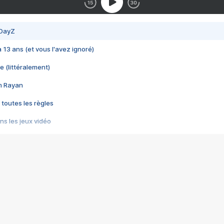
 DayZ
 a 13 ans (et vous l'avez ignoré)
e (littéralement)
im Rayan
 toutes les règles
s les jeux vidéo
us choquant de Rockstar ? - Le scandale BULLY
e plus moche de Steam
du RÊVE tourne au CAUCHEMAR
pendant 8 heures
it… à tort