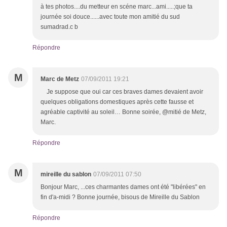
à tes photos....du metteur en scéne marc...ami.....;que ta
journée soi douce......avec toute mon amitié du sud
sumadrad.c b
Répondre
M
Marc de Metz
07/09/2011 19:21
Je suppose que oui car ces braves dames devaient avoir
quelques obligations domestiques après cette fausse et
agréable captivité au soleil… Bonne soirée, @mitié de Metz,
Marc.
Répondre
M
mireille du sablon
07/09/2011 07:50
Bonjour Marc, ...ces charmantes dames ont été "libérées" en
fin d'a-midi ? Bonne journée, bisous de Mireille du Sablon
Répondre