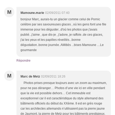
M
Mamoune.marie
02/09/2011 07:40
bonjour Marc, aurais-tu un glacier comme celui de Pornic
celébre par ses savoureuses glaces , où les gens font une file
immense pour les déguster...d'où les photos que j'avais
publié...j'aime , que dis-je , j'adore, je raffole..de ces glaces,
j'ai les yeux et les papilles réveillés...bonne
dégustation..bonne journée..AMitiés ...bises Mamoune ....Le
gourmande
Répondre
M
Marc de Metz
02/09/2011 18:26
Photos prises presque toujours avec un zoom au maximum,
pour ne pas déranger… Photos d’une vie ici en ville pendant
que la vie est possible dehors… Cet immeuble est
exceptionnel car il est caractéristique du style allemand des
bâtiments officiels du début du XXème. Il est en grès rouge
car les architectes allemands n’utilisaient pas la pierre jaune
de Jaumont, la pierre de Metz pour les bâtiments prestigieux.