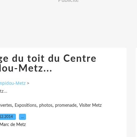
Publicité
e du toit du Centre
ou-Metz...
ompidou-Metz
>
z...
,
,
,
,
vertes
Expositions
photos
promenade
Visiter Metz
12.2014
…
 Marc de Metz