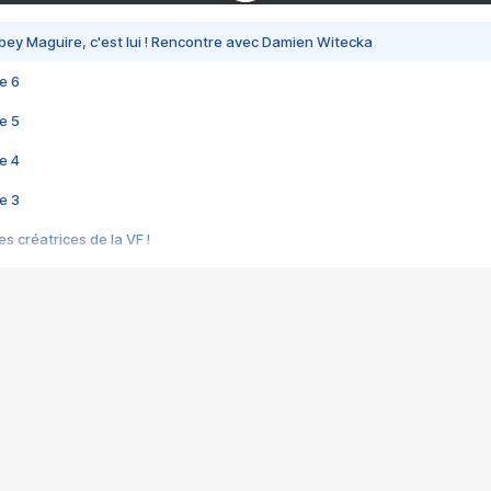
bey Maguire, c'est lui ! Rencontre avec Damien Witecka
e 6
e 5
e 4
e 3
s créatrices de la VF !
e 2
e 1
e Mektoub My Love arrive enfin ! Rencontre avec Shaïn Boumedine et Sal
i : après Toni en famille
elle réalise le bouleversant Dites lui que je l'aime
ais ! Rencontre autour de Vie privée de Rebecca Zlotowski