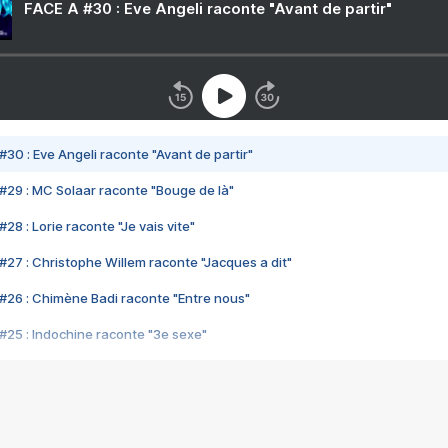
FACE A #30 : Eve Angeli raconte "Avant de partir"
#30 : Eve Angeli raconte "Avant de partir"
#29 : MC Solaar raconte "Bouge de là"
28 : Lorie raconte "Je vais vite"
#27 : Christophe Willem raconte "Jacques a dit"
#26 : Chimène Badi raconte "Entre nous"
#25 : Indochine raconte "3e sexe"
#24 : Zaho raconte "C'est chelou"
#23 : Patrick Bruel raconte "Au café des délices"
#22 : Kyo raconte "Le chemin"