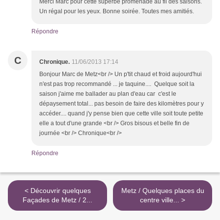
Merci Marc pour cette superbe promenade au fil des saisons.
Un régal pour les yeux. Bonne soirée. Toutes mes amitiés.
Répondre
C
Chronique.
11/06/2013 17:14
Bonjour Marc de Metz<br /> Un p'tit chaud et froid aujourd'hui
n'est pas trop recommandé ... je taquine.... Quelque soit la
saison j'aime me ballader au plan d'eau car c'est le
dépaysement total... pas besoin de faire des kilomètres pour y
accéder.... quand j'y pense bien que cette ville soit toute petite
elle a tout d'une grande <br /> Gros bisous et belle fin de
journée <br /> Chronique<br />
Répondre
< Découvrir quelques
Metz / Quelques places du
Façades de Metz / 2...
centre ville... >