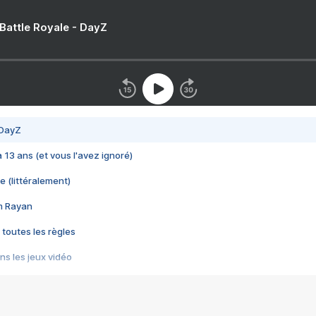
 Battle Royale - DayZ
 DayZ
 a 13 ans (et vous l'avez ignoré)
e (littéralement)
im Rayan
 toutes les règles
s les jeux vidéo
us choquant de Rockstar ? - Le scandale BULLY
e plus moche de Steam