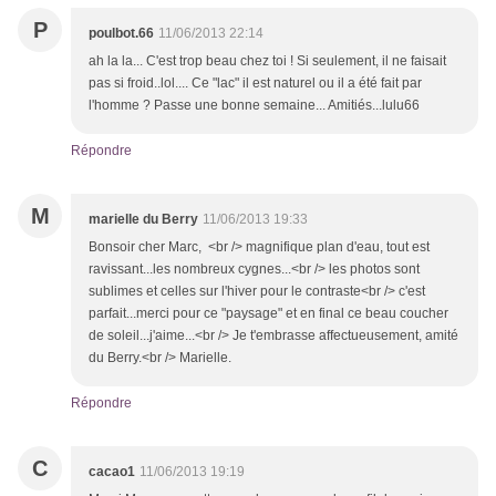
P
poulbot.66
11/06/2013 22:14
ah la la... C'est trop beau chez toi ! Si seulement, il ne faisait
pas si froid..lol.... Ce "lac" il est naturel ou il a été fait par
l'homme ? Passe une bonne semaine... Amitiés...lulu66
Répondre
M
marielle du Berry
11/06/2013 19:33
Bonsoir cher Marc, <br /> magnifique plan d'eau, tout est
ravissant...les nombreux cygnes...<br /> les photos sont
sublimes et celles sur l'hiver pour le contraste<br /> c'est
parfait...merci pour ce "paysage" et en final ce beau coucher
de soleil...j'aime...<br /> Je t'embrasse affectueusement, amité
du Berry.<br /> Marielle.
Répondre
C
cacao1
11/06/2013 19:19