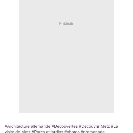
Publicité
#Architecture allemande
#Découvertes
#Découvrir Metz
#La
visite de Metz
#Parcs et jardins
#photos
#promenade