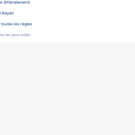
e (littéralement)
im Rayan
 toutes les règles
s les jeux vidéo
us choquant de Rockstar ? - Le scandale BULLY
e plus moche de Steam
du RÊVE tourne au CAUCHEMAR
pendant 8 heures
it… à tort
umiliés par un jeu vidéo
ire - Final Fantasy 8
ti un empire - Age of Empires
story DOFUS