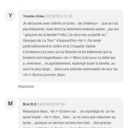
Y
Yvonne Anne
20/10/2015 11:36
Je découvre avec intérêt ce lycée, - de l'intérieur - , que je n'ai
pas fréquenté, mais dont j'ai tellement entendu parler....par les
" garçons de la famille"!! Moi, j'ai vécu ma scolarité au "
Georges de La Tour " d'aujourd'hui.<br /> J'ai aimé
particulièrement le cloître et la Chapelle Sainte
Constance.Les vues sur la Moselle et les bâtiments qui la
bordent sont magnifiques.<br /> Merci à toi pour ce billet qui
a, vivement ....et agréablement, replongé toute la famille, au
sens le plus large.... dans une période mémorable de leur vie.
<br /> Bonne journée, Marc.
Répondre
M
M.et B.G
18/10/2015 07:06
Rebonjour Marc, <br /> Et bien oui ... ce reportage là - je l'ai
aussi loupé ..<br /> Non... Non... je ne veux pas retourner au
lycée ...quoique ce dernier est très bon état ... des grands