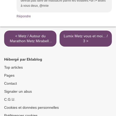
devrait pas faire de massacre parmi les volatiles.<br /> Bises
à vous deux, @nnie
Répondre
< Metz / Autour du
Lumix Metz vous et moi... /
Marathon Metz Mirabelle
3 >
2015...
Hébergé par Eklablog
Top articles
Pages
Contact
Signaler un abus
C.G.U.
Cookies et données personnelles
Préférences cookies