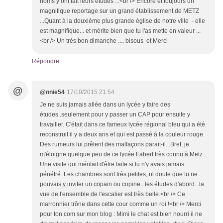
noms y ont fait leurs études ...<br /> Encore et toujours un
magnifique reportage sur un grand établissement de METZ
...Quant à la deuxième plus grande église de notre ville - elle
est magnifique... et mérite bien que tu l'as mette en valeur ...
<br /> Un très bon dimanche .... bisous et Merci
Répondre
@
@nnie54
17/10/2015 21:54
Je ne suis jamais allée dans un lycée y faire des
études..seulement pour y passer un CAP pour ensuite y
travailler. C'était dans ce fameux lycée régional bleu qui a été
reconstruit il y a deux ans et qui est passé à la couleur rouge.
Des rumeurs lui prêtent des malfaçons parait-il...Bref, je
m'éloigne quelque peu de ce lycée Fabert très connu à Metz.
Une visite qui méritait d'être faite si tu n'y avais jamais
pénétré. Les chambres sont très petites, nl doute que tu ne
pouvais y inviter un copain ou copine...les études d'abord...la
vue de l'ensemble de l'escalier est très belle.<br /> Ce
marronnier trône dans cette cour comme un roi !<br /> Merci
pour ton com sur mon blog : Mimi le chat est bien nourri il ne