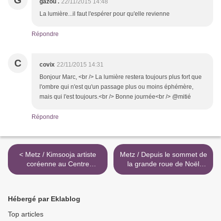
G
gazou .
22/11/2015 14:48
La lumière...il faut l'espérer pour qu'elle revienne
Répondre
C
covix
22/11/2015 14:31
Bonjour Marc, <br /> La lumière restera toujours plus fort que
l'ombre qui n'est qu'un passage plus ou moins éphémère,
mais qui l'est toujours.<br /> Bonne journée<br /> @mitié
Répondre
< Metz / Kimsooja artiste
Metz / Depuis le sommet de
coréenne au Centre
la grande roue de Noël
Pompidou-Metz...
2015... >
Hébergé par Eklablog
Top articles