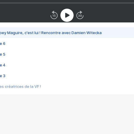
bey Maguire, c'est lui ! Rencontre avec Damien Witecka
e 6
e 5
e 4
e 3
s créatrices de la VF !
e 2
e 1
e Mektoub My Love arrive enfin ! Rencontre avec Shaïn Boumedine et Sal
i : après Toni en famille