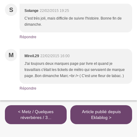
S
Solange
22/02/2015 19:25
C'est très joli, mais difficile de suivre l'histoire. Bonne fin de
dimanche.
Répondre
M
Mireil.29
22/02/2015 16:00
J'ai toujours deux marques page par livre et quand je
travaillais c'était les tickets de métro qui servaient de marque
page..Bon dimanche Marc.<br /> ( C'est une fleur de tabac. )
Répondre
< Metz / Quelques
Article publié depuis
réverbères / 3...
Eklablog >