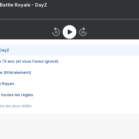
 Battle Royale - DayZ
 DayZ
 a 13 ans (et vous l'avez ignoré)
e (littéralement)
im Rayan
 toutes les règles
s les jeux vidéo
us choquant de Rockstar ? - Le scandale BULLY
e plus moche de Steam