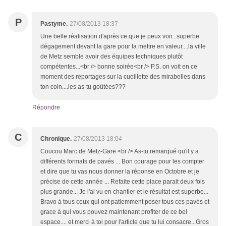
P
Pastyme.
27/08/2013 18:37
Une belle réalisation d'après ce que je peux voir...superbe
dégagement devant la gare pour la mettre en valeur....la ville
de Metz semble avoir des équipes techniques plutôt
compétentes...<br /> bonne soirée<br /> P.S. on voit en ce
moment des reportages sur la cueillette des mirabelles dans
ton coin....les as-tu goûtées???
Répondre
C
Chronique.
27/08/2013 18:04
Coucou Marc de Metz-Gare <br /> As-tu remarqué qu'il y a
différents formats de pavés ... Bon courage pour les compter
et dire que tu vas nous donner la réponse en Octobre et je
précise de cette année ... Refaite cette place parait deux fois
plus grande... Je l'ai vu en chantier et le résultat est superbe...
Bravo à tous ceux qui ont patiemment poser tous ces pavés et
grace à qui vous pouvez maintenant profiter de ce bel
espace.... et merci à toi pour l'article que tu lui consacre...Gros