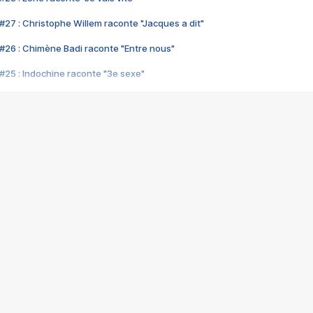
#27 : Christophe Willem raconte "Jacques a dit"
#26 : Chimène Badi raconte "Entre nous"
#25 : Indochine raconte "3e sexe"
#24 : Zaho raconte "C'est chelou"
#23 : Patrick Bruel raconte "Au café des délices"
#22 : Kyo raconte "Le chemin"
#21 : Nolwenn Leroy raconte "Cassé"
#20 : Patrick Hernandez raconte "Born to be alive"
#19 : Lorie raconte "Près de moi"
#18 : Michael Jones raconte "A nos actes manqués" (avec Jean-Jacque
#17 : Khaled raconte "Aïcha"
#16 : Corneille raconte "Parce qu'on vient de loin"