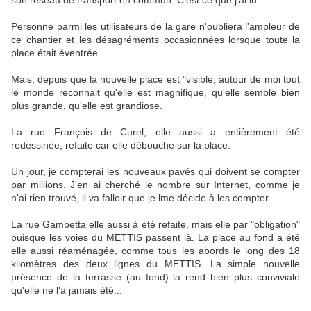
son réseau de transport en commun. C'est ce que j'ai lu...
Personne parmi les utilisateurs de la gare n'oubliera l'ampleur de
ce chantier et les désagréments occasionnées lorsque toute la
place était éventrée...
Mais, depuis que la nouvelle place est "visible, autour de moi tout
le monde reconnait qu'elle est magnifique, qu'elle semble bien
plus grande, qu'elle est grandiose.
La rue François de Curel, elle aussi a entièrement été
redessinée, refaite car elle débouche sur la place.
Un jour, je compterai les nouveaux pavés qui doivent se compter
par millions. J'en ai cherché le nombre sur Internet, comme je
n'ai rien trouvé, il va falloir que je lme décide à les compter.
La rue Gambetta elle aussi à été refaite, mais elle par "obligation"
puisque les voies du METTIS passent là. La place au fond a été
elle aussi réaménagée, comme tous les abords le long des 18
kilomètres des deux lignes du METTIS. La simple nouvelle
présence de la terrasse (au fond) la rend bien plus conviviale
qu'elle ne l'a jamais été...