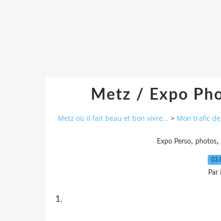
Metz / Expo Pho
Metz où il fait beau et bon vivre...
>
Mon trafic d
,
,
Expo Perso
photos
03.
Par
1.