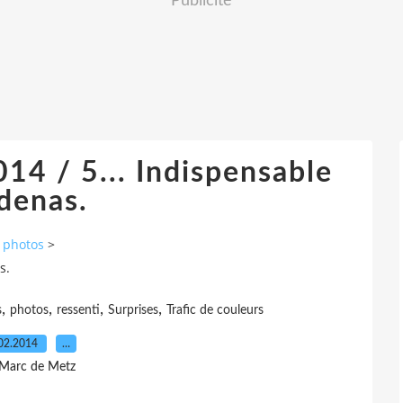
Publicité
14 / 5... Indispensable
denas.
e photos
>
s.
,
,
,
,
s
photos
ressenti
Surprises
Trafic de couleurs
02.2014
…
 Marc de Metz