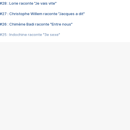
28 : Lorie raconte "Je vais vite"
#27 : Christophe Willem raconte "Jacques a dit"
#26 : Chimène Badi raconte "Entre nous"
#25 : Indochine raconte "3e sexe"
#24 : Zaho raconte "C'est chelou"
#23 : Patrick Bruel raconte "Au café des délices"
#22 : Kyo raconte "Le chemin"
#21 : Nolwenn Leroy raconte "Cassé"
#20 : Patrick Hernandez raconte "Born to be alive"
#19 : Lorie raconte "Près de moi"
#18 : Michael Jones raconte "A nos actes manqués" (avec Jean-Jacque
#17 : Khaled raconte "Aïcha"
#16 : Corneille raconte "Parce qu'on vient de loin"