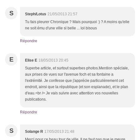
S
Steph/Lotus
21/05/2013 21:57
Tu fais pleurer Chronique ? Mais pourquoi :) ? A moins qu'elle
ne soit ému d'une ville si belle ... lol bisous
Répondre
E
Elise E
18/05/2013 20:45
Superbe article, et surtout superbes photos.Mention spéciale,
aux prises de vues sur l'avenue foch et sa fontaine a
l'extrémité. Je confesse que j'apprécie particulièrement cet
endroit, ainsi que la république (et son esplanade), et le plan
d'eau.<br /> Je vais suivre avec attention vos nouvelles
publications.
Répondre
S
Solange R
17/05/2013 21:48
Merci pour ce beau tour de ville. Il ne faut pas que je meure