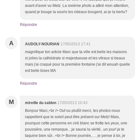
avant d'avoir vu Metz. La sixième photo a attiré mon attention,
quand je bouge la souris les rideaux bougent, ai-je la berlu?
Répondre
A
AUDOLY-NOURIAN
17/05/2013 17:41
magnifique ton article Marc que ta ville est belle les maisons
si jolies la cathédrale si majestueuse et les vitraux si beaux
mais j'ai craqué pour la première fontaine j'ai dit wouah quelle
est belle bises MA
Répondre
M
mireille du sablon
17/05/2013 10:43
Bonjour Marc,<br /> Ouf ou plutôt merci, tes photos nous
rappellent que le soleil peut être présent sur Metz! Mais,
pourquoi cette personne en ciré blanc se frotte les yeux, une
poussière, une remarque...;je saurai la vérité...un jour! je te
taquine bien sûr...<br /> Bonne journée,..... je pense à toi, je