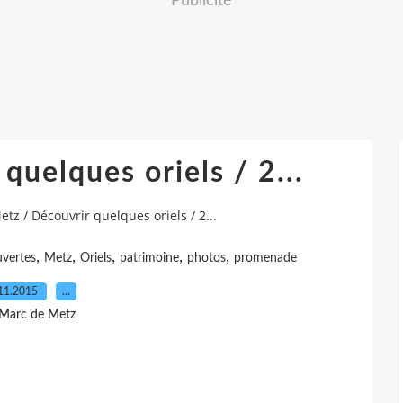
Publicité
quelques oriels / 2...
etz / Découvrir quelques oriels / 2...
,
,
,
,
,
vertes
Metz
Oriels
patrimoine
photos
promenade
11.2015
…
 Marc de Metz