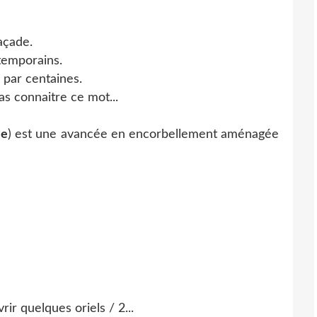
açade.
ntemporains.
s par centaines.
pas connaitre ce mot...
ée
) est une avancée en encorbellement aménagée