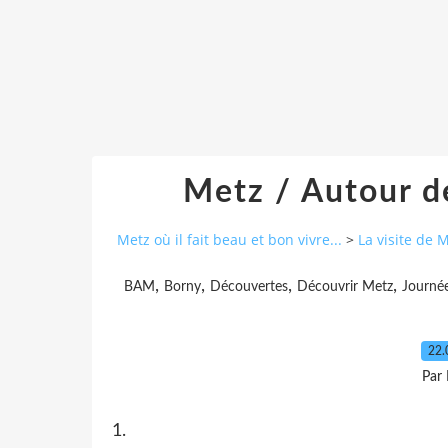
Metz / Autour d
Metz où il fait beau et bon vivre...
>
La visite de 
,
,
,
,
BAM
Borny
Découvertes
Découvrir Metz
Journé
22.
Par
1.