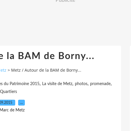
Publicité
e la BAM de Borny...
Metz
>
Metz / Autour de la BAM de Borny...
,
,
,
,
es du Patrimoine 2015
La visite de Metz
photos
promenade
Quartiers
09.2015
…
 Marc de Metz