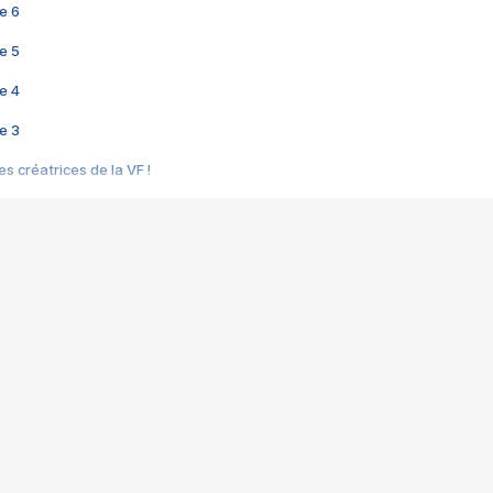
e 6
e 5
e 4
e 3
s créatrices de la VF !
e 2
e 1
e Mektoub My Love arrive enfin ! Rencontre avec Shaïn Boumedine et Sal
i : après Toni en famille
elle réalise le bouleversant Dites lui que je l'aime
ais ! Rencontre autour de Vie privée de Rebecca Zlotowski
 de Marguerite, Grave... Rencontre avec Ella Rumpf
 Les Rêveurs, un film intime sur la santé mentale