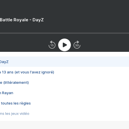
 Battle Royale - DayZ
 DayZ
 a 13 ans (et vous l'avez ignoré)
e (littéralement)
im Rayan
 toutes les règles
s les jeux vidéo
us choquant de Rockstar ? - Le scandale BULLY