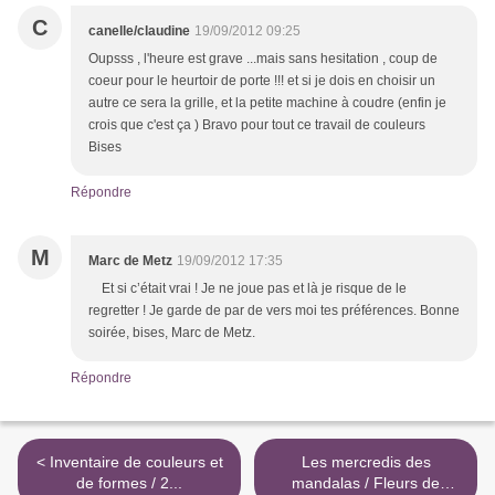
C
canelle/claudine
19/09/2012 09:25
Oupsss , l'heure est grave ...mais sans hesitation , coup de
coeur pour le heurtoir de porte !!! et si je dois en choisir un
autre ce sera la grille, et la petite machine à coudre (enfin je
crois que c'est ça ) Bravo pour tout ce travail de couleurs
Bises
Répondre
M
Marc de Metz
19/09/2012 17:35
Et si c’était vrai ! Je ne joue pas et là je risque de le
regretter ! Je garde de par de vers moi tes préférences. Bonne
soirée, bises, Marc de Metz.
Répondre
< Inventaire de couleurs et
Les mercredis des
de formes / 2...
mandalas / Fleurs de