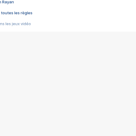
im Rayan
 toutes les règles
s les jeux vidéo
us choquant de Rockstar ? - Le scandale BULLY
e plus moche de Steam
du RÊVE tourne au CAUCHEMAR
pendant 8 heures
it… à tort
umiliés par un jeu vidéo
ire - Final Fantasy 8
ti un empire - Age of Empires
story DOFUS
tard, il crée l'un des pires jeux de tous les temps, MindsEye.