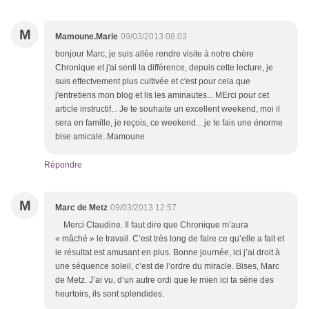
M
Mamoune.Marie
09/03/2013 08:03
bonjour Marc, je suis allée rendre visite à notre chère
Chronique et j'ai senti la différence, depuis cette lecture, je
suis effectvement plus cultivée et c'est pour cela que
j'entretiens mon blog et lis les aminautes... MErci pour cet
article instructif... Je te souhaite un excellent weekend, moi il
sera en famille, je reçois, ce weekend... je te fais une énorme
bise amicale..Mamoune
Répondre
M
Marc de Metz
09/03/2013 12:57
Merci Claudine. Il faut dire que Chronique m’aura
« mâché » le travail. C’est très long de faire ce qu’elle a fait et
le résultat est amusant en plus. Bonne journée, ici j’ai droit à
une séquence soleil, c’est de l’ordre du miracle. Bises, Marc
de Metz. J’ai vu, d’un autre ordi que le mien ici ta série des
heurtoirs, ils sont splendides.