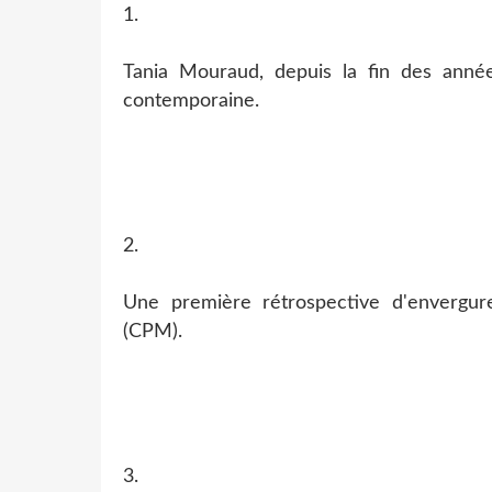
1.
Tania Mouraud, depuis la fin des année
contemporaine.
2.
Une première rétrospective d'envergu
(CPM).
3.