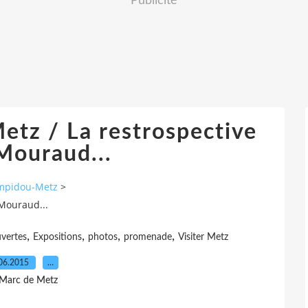
Publicité
tz / La restrospective
Mouraud...
ompidou-Metz
>
Mouraud...
,
,
,
,
vertes
Expositions
photos
promenade
Visiter Metz
06.2015
…
 Marc de Metz