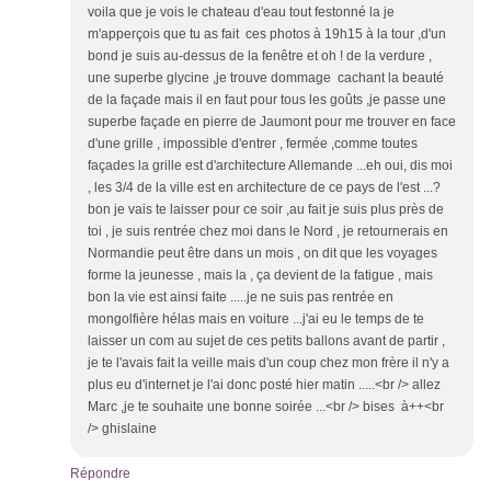
voila que je vois le chateau d'eau tout festonné la je
m'apperçois que tu as fait ces photos à 19h15 à la tour ,d'un
bond je suis au-dessus de la fenêtre et oh ! de la verdure ,
une superbe glycine ,je trouve dommage cachant la beauté
de la façade mais il en faut pour tous les goûts ,je passe une
superbe façade en pierre de Jaumont pour me trouver en face
d'une grille , impossible d'entrer , fermée ,comme toutes
façades la grille est d'architecture Allemande ...eh oui, dis moi
, les 3/4 de la ville est en architecture de ce pays de l'est ...?
bon je vais te laisser pour ce soir ,au fait je suis plus près de
toi , je suis rentrée chez moi dans le Nord , je retournerais en
Normandie peut être dans un mois , on dit que les voyages
forme la jeunesse , mais la , ça devient de la fatigue , mais
bon la vie est ainsi faite .....je ne suis pas rentrée en
mongolfière hélas mais en voiture ...j'ai eu le temps de te
laisser un com au sujet de ces petits ballons avant de partir ,
je te l'avais fait la veille mais d'un coup chez mon frère il n'y a
plus eu d'internet je l'ai donc posté hier matin .....<br /> allez
Marc ,je te souhaite une bonne soirée ...<br /> bises à++<br
/> ghislaine
Répondre