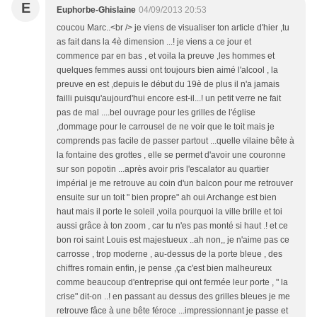
E
Euphorbe-Ghislaine
04/09/2013 20:53
coucou Marc..<br /> je viens de visualiser ton article d'hier ,tu
as fait dans la 4è dimension ...! je viens a ce jour et
commence par en bas , et voila la preuve ,les hommes et
quelques femmes aussi ont toujours bien aimé l'alcool , la
preuve en est ,depuis le début du 19è de plus il n'a jamais
failli puisqu'aujourd'hui encore est-il...! un petit verre ne fait
pas de mal ....bel ouvrage pour les grilles de l'église
,dommage pour le carrousel de ne voir que le toit mais je
comprends pas facile de passer partout ...quelle vilaine bête à
la fontaine des grottes , elle se permet d'avoir une couronne
sur son popotin ...après avoir pris l'escalator au quartier
impérial je me retrouve au coin d'un balcon pour me retrouver
ensuite sur un toit " bien propre" ah oui Archange est bien
haut mais il porte le soleil ,voila pourquoi la ville brille et toi
aussi grâce à ton zoom , car tu n'es pas monté si haut .! et ce
bon roi saint Louis est majestueux ..ah non,, je n'aime pas ce
carrosse , trop moderne , au-dessus de la porte bleue , des
chiffres romain enfin, je pense ,ça c'est bien malheureux
comme beaucoup d'entreprise qui ont fermée leur porte , " la
crise" dit-on ..! en passant au dessus des grilles bleues je me
retrouve fâce à une bête féroce ...impressionnant je passe et