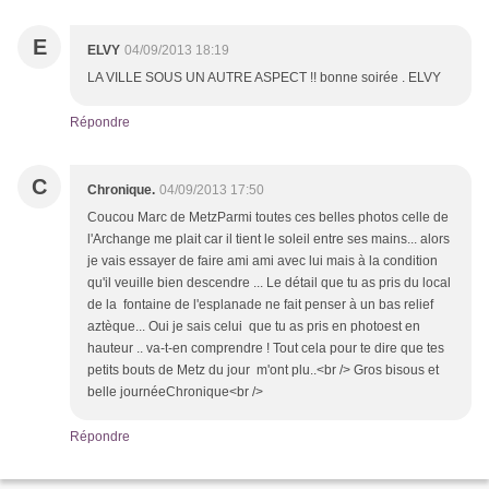
E
ELVY
04/09/2013 18:19
LA VILLE SOUS UN AUTRE ASPECT !! bonne soirée . ELVY
Répondre
C
Chronique.
04/09/2013 17:50
Coucou Marc de MetzParmi toutes ces belles photos celle de
l'Archange me plait car il tient le soleil entre ses mains... alors
je vais essayer de faire ami ami avec lui mais à la condition
qu'il veuille bien descendre ... Le détail que tu as pris du local
de la fontaine de l'esplanade ne fait penser à un bas relief
aztèque... Oui je sais celui que tu as pris en photoest en
hauteur .. va-t-en comprendre ! Tout cela pour te dire que tes
petits bouts de Metz du jour m'ont plu..<br /> Gros bisous et
belle journéeChronique<br />
Répondre