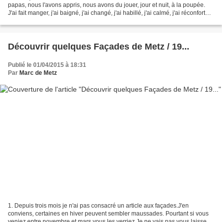
papas, nous l'avons appris, nous avons du jouer, jour et nuit, à la poupée.
J'ai fait manger, j'ai baigné, j'ai changé, j'ai habillé, j'ai calmé, j'ai réconforté,
j'ai endormi deux...
Découvrir quelques Façades de Metz / 19...
Publié le 01/04/2015 à 18:31
Par
Marc de Metz
1. Depuis trois mois je n'ai pas consacré un article aux façades.J'en
conviens, certaines en hiver peuvent sembler maussades. Pourtant si vous
veniez entre novembre et mars vous les verriez.Je ne vais pas vous laisser