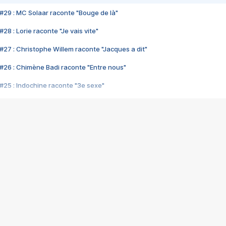
#29 : MC Solaar raconte "Bouge de là"
28 : Lorie raconte "Je vais vite"
#27 : Christophe Willem raconte "Jacques a dit"
#26 : Chimène Badi raconte "Entre nous"
#25 : Indochine raconte "3e sexe"
#24 : Zaho raconte "C'est chelou"
#23 : Patrick Bruel raconte "Au café des délices"
#22 : Kyo raconte "Le chemin"
#21 : Nolwenn Leroy raconte "Cassé"
#20 : Patrick Hernandez raconte "Born to be alive"
#19 : Lorie raconte "Près de moi"
#18 : Michael Jones raconte "A nos actes manqués" (avec Jean-Jacque