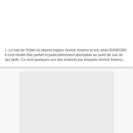
1. Le hall de l'hôtel où étaient logées Annick Amiens et son amie RANDO60.
Il s'est révélé être parfait et particulièrement abordable au point de vue de
ses tarifs. Ce sont quelques uns des endroits par lesquels Annick Amiens,
en notre compagnie, est...